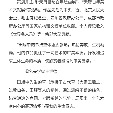
策划并主持“天府世纪百年绘画展”、“天府百年美
术文献展”等活动。作品先后为中央军委、北京人民大
会堂、毛主席纪念堂、四川省政府办公厅、成都市政
府办公厅等国家机构和文博单位收藏。个人传记收入
《世界名人录》等十余部大型典籍。
“田旭中的书法整体潇洒飘逸，热情奔放，生机勃
勃。他的作品抓住了一切艺术的审美本质，抒发和追
求主体生命的本质，使欣赏者能得到审美感染。”
——著名美学家王世德
田旭中先生的草书承接了古代草书大家王羲之、
过黄山谷、王铎等人的精神，通过连绵不断的线条，
跳宕遒逸的点画、奔腾激越的气势，展现出一个艺术
家内心的豪迈情怀与蓬勃的生命意态。