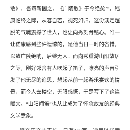
散》，吾每靳固之，《广陵散》于今绝矣’”。嵇
康临终之际，从容自若，视死如归，这份淡定超
脱的气魄震撼了世人，也让向秀刻骨铭心。唯一
让嵇康感到些许遗憾的，是他当日一时的吝惜，
以致广陵绝响，后继无人。而向秀重游山阳故居
之际，刚好邻舍有人吹起了笛子，嘹亮的声音引
发了他无尽的追思，想起从前一起游乐宴饮的情
景，而今人去楼空，无限感慨，于是写下了这篇
赋文。“山阳闻笛”也从此成为了怀念故友的经典
文学意象。