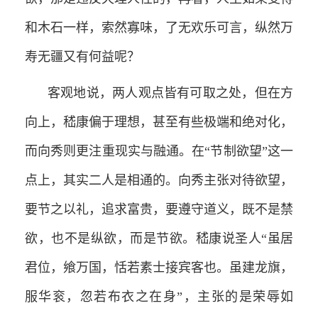
和木石一样，索然寡味，了无欢乐可言，纵然万
寿无疆又有何益呢？
客观地说，两人观点皆有可取之处，但在方
向上，嵇康偏于理想，甚至有些极端和绝对化，
而向秀则更注重现实与融通。在“节制欲望”这一
点上，其实二人是相通的。向秀主张对待欲望，
要节之以礼，追求富贵，要遵守道义，既不是禁
欲，也不是纵欲，而是节欲。嵇康说圣人“虽居
君位，飨万国，恬若素士接宾客也。虽建龙旗，
服华衮，忽若布衣之在身”，主张的是荣辱如