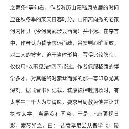
之萧条”等句看，作者游历山阳嵇康故居的时间
应在秋冬季的某天日暮时分。山阳离向秀的老家
河内怀县（今河南武涉县西南）并不远。在序言
中，作者认为嵇康志远而疏，吕安则心旷而放，
对二人的被害，迫于当时形势，写得比较隐晦，
仅仅用“以事见法”四字带过。作者佩服嵇康的博
学多才，对其临终时索琴而弹的那一幕印象尤其
深刻。据《晋书》记载，嵇康被押赴刑场时，有
太学生三千人为其请愿，要求当局赦免他并让其
执教太学，当局没有同意。于是，“康顾视日
影，索琴弹之，曰：‘昔袁孝尼尝从吾学《广陵