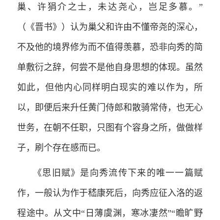
巢、许狷介之士，未达尧心，岂足多慕。”
（《晋书》）认为巢父和许由不懂帝尧的深心，
不及他的境界修为而不值得羡慕，恐非向秀的简
单敷衍之辞，何尝不是他自身思想的体现。虽然
如此，但他内心同样明白现实的难以作为，所
以，即便后来升任黄门侍郎和散骑常侍，也无心
世务，在朝不任职，只图有个容身之所，做做样
子，刷个存在感而已。
《思旧赋》是向秀流传下来的唯一一篇赋
作，一般认为作于嵇康死后，向秀应征入洛的返
程途中。从文中“日薄虞渊，寒冰凄然”“瞻旷野