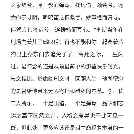
之永辞兮，顾日影而弹琴。托运遇于领会兮，寄
余命于寸阴。听鸣笛之慷慨兮，妙声绝而复寻。
停驾言其将迈兮，遂援翰而写心。”李斯当年在
刑场向着儿子感叹道：再也不能和你一起牵着黄
狗出上蔡东门去追兔子了！将死之际，一生闪
过，最怀念的还是从前最简单的那些快乐时光。
与之相比，嵇康临刑之时，回顾人生，他所留念
的是曾给他带来无限寄托和慰藉的琴艺。李、嵇
二人所乐，一个是田猎，一个是弹琴，品味和志
趣之高下固然立判，人格之差异也于此可见一
斑，但此处，更多应该还是对生命现象本身的一