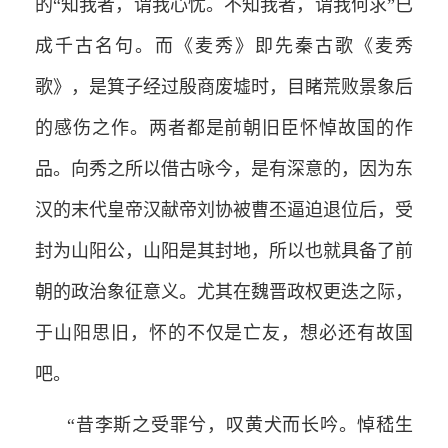
的“知我者，谓我心忧。不知我者，谓我何求”已
成千古名句。而《麦秀》即先秦古歌《麦秀
歌》，是箕子经过殷商废墟时，目睹荒败景象后
的感伤之作。两者都是前朝旧臣怀悼故国的作
品。向秀之所以借古咏今，是有深意的，因为东
汉的末代皇帝汉献帝刘协被曹丕逼迫退位后，受
封为山阳公，山阳是其封地，所以也就具备了前
朝的政治象征意义。尤其在魏晋政权更迭之际，
于山阳思旧，怀的不仅是亡友，想必还有故国
吧。
“昔李斯之受罪兮，叹黄犬而长吟。悼嵇生