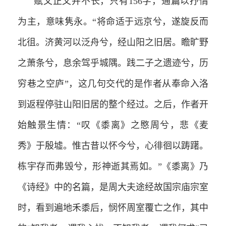
赋文正文并不长，只有156字，通篇以抒情
为主，意味隽永。“将命适于远京兮，遂旋反而
北徂。济黄河以泛舟兮，经山阳之旧居。瞻旷野
之萧条兮，息余驾乎城隅。践二子之遗迹兮，历
穷巷之空庐”，这几句交代的是作者从奉命入洛
到返程停驻山阳旧居的整个经过。之后，作者开
始触景生情：“叹《黍离》之愍周兮，悲《麦
秀》于殷墟。惟古昔以怀今兮，心徘徊以踌躇。
栋宇存而弗毁兮，形神逝其焉如。”《黍离》乃
《诗经》中的名篇，是周大夫途经故国宗庙宗室
时，看到遍地禾黍后，悯怀周室覆亡之作，其中