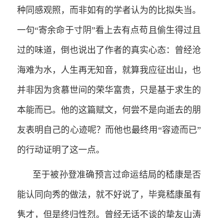
种同感观照，而非如有的学者认为的比拟失当。
一句“寄余命于寸阴”看上去有点苟且偷生得过且
过的味道，倒也说出了作者的真实心态：曾经沧
海难为水，人生再无知音，就算我应征出山，也
并非因为贪慕世间的荣华富贵，只是基于求生的
本能而已。他的这篇赋文，何尝不是向逝去的朋
友表明自己的心迹呢？而他也最终用“容迹而已”
的行动证明了这一点。
至于被孙登准确预言过命运结局的嵇康是否
能认同向秀的做法，就不好说了，毕竟嵇康虽有
隽才，但是终归性烈。曾经无话不谈的挚友山涛