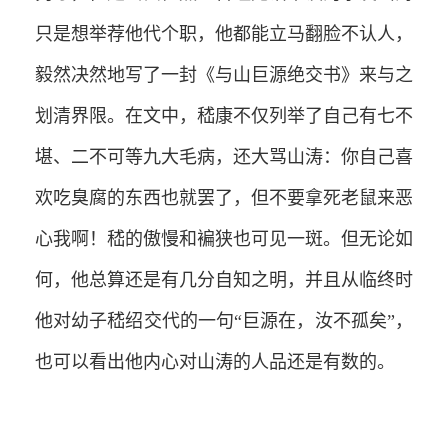
只是想举荐他代个职，他都能立马翻脸不认人，
毅然决然地写了一封《与山巨源绝交书》来与之
划清界限。在文中，嵇康不仅列举了自己有七不
堪、二不可等九大毛病，还大骂山涛：你自己喜
欢吃臭腐的东西也就罢了，但不要拿死老鼠来恶
心我啊！嵇的傲慢和褊狭也可见一斑。但无论如
何，他总算还是有几分自知之明，并且从临终时
他对幼子嵇绍交代的一句“巨源在，汝不孤矣”，
也可以看出他内心对山涛的人品还是有数的。