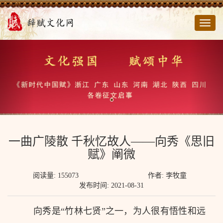
切
换
导
航
一曲广陵散 千秋忆故人——向秀《思旧
赋》阐微
阅读量: 155073
作者: 李牧童
发布时间: 2021-08-31
向秀是“竹林七贤”之一，为人很有悟性和远