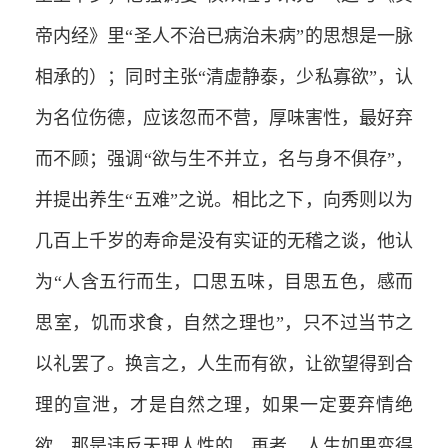
帝内经》里“圣人不治已病治未病”的思想是一脉
相承的）；同时主张“清虚静泰，少私寡欲”，认
为名位伤德，应该忽而不营，厚味害性，最好弃
而不顾；强调“欲与生不并立，名与身不俱存”，
并提出养生“五难”之说。相比之下，向秀则以为
几百上千岁的寿命是没有实证的无稽之谈，他认
为“人含五行而生，口思五味，目思五色，感而
思室，饥而求食，自然之理也”，只不过当节之
以礼罢了。换言之，人生而有欲，让欲望得到合
理的宣泄，才是自然之理，如果一定要弃情绝
欲，那是违反天理人性的，再者，人生如果变得