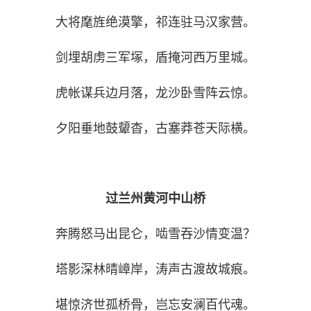
大将麾旌绝漠擎，祁连驻马汉家营。
剑埋胡虏三军塚，盾掩河西万里城。
虎帐谋兵边月落，龙沙卧雪阵云惊。
夕阳垂地鼓顰杳，古塞莽苍天际横。
过兰州黄河中山桥
奔腾怒马出昆仑，啮雪吞沙情变温？
塔影深林晴嶂岸，涛声古渡故城痕。
堪惊济世孤桥骨，岂忘安澜百代魂。