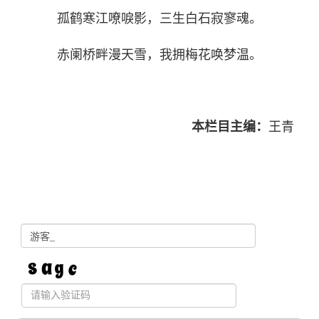
孤鹤寒江嘹唳影，三生白石寂寥魂。
赤阑桥畔漫天雪，我拥梅花唤梦温。
本栏目主编：
王青