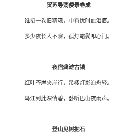
贺苏导荡倭录卷成
谁招一卷旧精魂，中有忧时血泪痕。
多少夜长人不寐，孤灯霜鬓叩心门。
夜宿龚滩古镇
红叶苍崖夹岸行，吊楼灯影泊舟轻。
乌江到此深情碧，卧听巴山夜雨声。
登山见树抱石