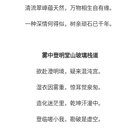
清流翠嶂蕴天然，万物相生自有缘。
一种深情何得似，树亲顽石已千年。
雾中登明堂山玻璃栈道
欲赴澄明境，疑来混沌宫。
湿衣因雾重，惊耳觉泉匆。
造化迷茫里，乾坤汗漫中。
登临嗟小我，勘破是虚空。