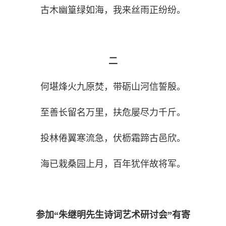
古木幽篁绿如海，我来丝雨正纷纷。
二
何堪烽火九原焚，带砺山河信誓殷。
至善长留名万里，扶危屡尽力千斤。
投林倦翼寒流急，伏枥霜蹄古邑欣。
海已栽桑园上月，百年犹伴故将军。
参加“朱继明先生诗词艺术研讨会”有寄