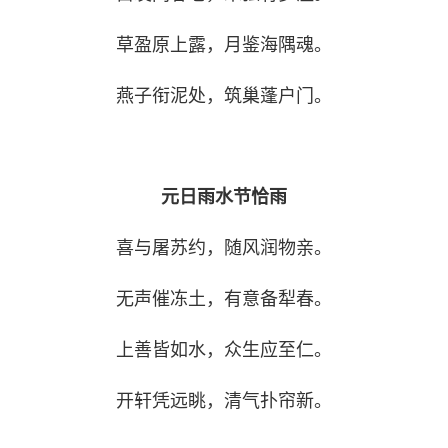
草盈原上露，月鉴海隅魂。
燕子衔泥处，筑巢蓬户门。
元日雨水节恰雨
喜与屠苏约，随风润物亲。
无声催冻土，有意备犁春。
上善皆如水，众生应至仁。
开轩凭远眺，清气扑帘新。