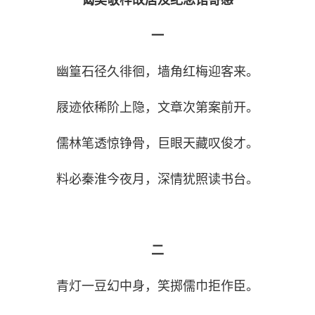
一
幽篁石径久徘徊，墙角红梅迎客来。
屐迹依稀阶上隐，文章次第案前开。
儒林笔透惊铮骨，巨眼天藏叹俊才。
料必秦淮今夜月，深情犹照读书台。
二
青灯一豆幻中身，笑掷儒巾拒作臣。