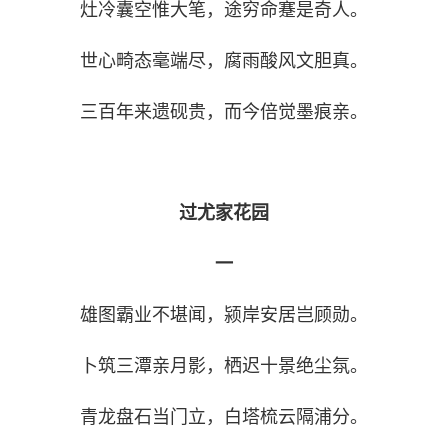
灶冷囊空惟大笔，途穷命蹇是奇人。
世心畸态毫端尽，腐雨酸风文胆真。
三百年来遗砚贵，而今倍觉墨痕亲。
过尤家花园
一
雄图霸业不堪闻，颍岸安居岂顾勋。
卜筑三潭亲月影，栖迟十景绝尘氛。
青龙盘石当门立，白塔梳云隔浦分。