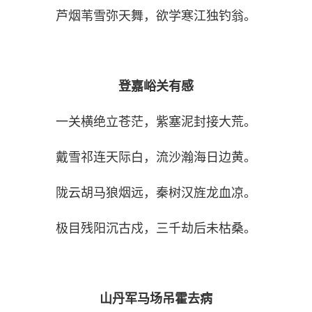
芦烟苇雪弥天舞，欲学寒江独钓翁。
登嘉峪关有感
一关横绝立苍茫，紫塞泥封接大荒。
戴雪祁连天际白，流沙瀚海日边黄。
陇云胡马狼烟远，秦树汉旌龙血凉。
极目残阳沉古戍，三千劫后未枯桑。
山丹军马场吊霍去病