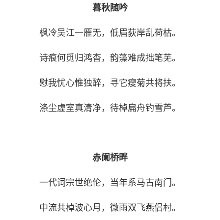
暮秋随吟
枫冷吴江一雁无，低眉荻岸乱荷枯。
诗痕何觅归鸿杳，韵藻难成拙笔芜。
慰我忧心惟独醉，寻它瘦菊共将扶。
涤尘虚室真清净，待棹扁舟钓雪芦。
赤阑桥畔
一代词宗世绝伦，当年系马古南门。
中流共棹波心月，微雨双飞燕侣村。