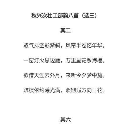
秋兴次杜工部韵八首（选三）
其二
驭气排空影渐斜，风帘半卷忆年华。
一窗灯火思边雁，万里星霜系海槎。
欲借天涯云外月，来听今夕梦中笳。
疏棂依约曦光满，照彻遐方向日花。
其六