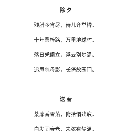
除 夕
残腊今宵尽，待儿齐举樽。
十年桑梓路，万里地球村。
落日凭阑立，浮云别梦温。
追思慈母影，长倚故园门。
送 春
荼蘼香雪落，俯拾惜残痕。
白发同春老，朱弦有梦温。