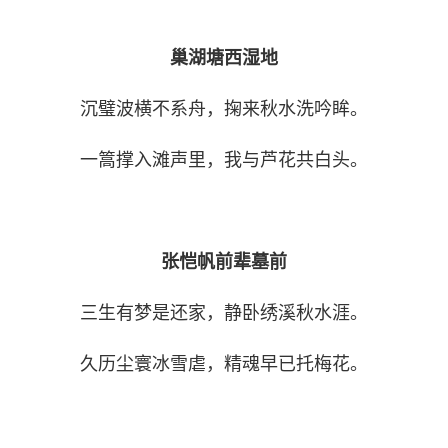
巢湖塘西湿地
沉璧波横不系舟，掬来秋水洗吟眸。
一篙撑入滩声里，我与芦花共白头。
张恺帆前辈墓前
三生有梦是还家，静卧绣溪秋水涯。
久历尘寰冰雪虐，精魂早已托梅花。