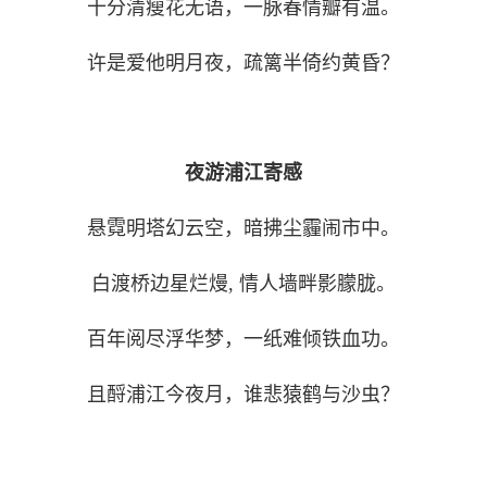
十分清瘦花无语，一脉春情瓣有温。
许是爱他明月夜，疏篱半倚约黄昏？
夜游浦江寄感
悬霓明塔幻云空，暗拂尘霾闹市中。
白渡桥边星烂熳, 情人墙畔影朦胧。
百年阅尽浮华梦，一纸难倾铁血功。
且酹浦江今夜月，谁悲猿鹤与沙虫？