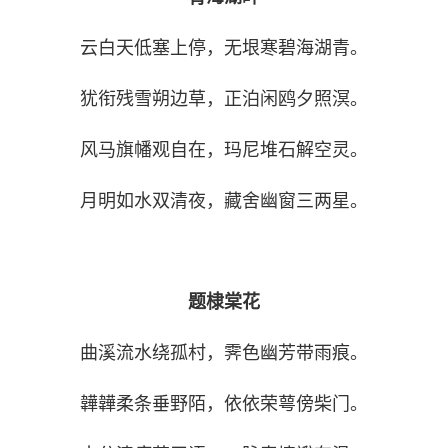
云白天低塞上停，无垠寒碧海湖青。
犹衔残雪朔边草，正泊闲鸥夕照溟。
风马旗幡观自在，玛尼堆石解空灵。
月明如水双清夜，藏舍幽窗三两星。
题棣棠花
曲溪流水绕孤村，霁色幽芳带雨痕。
韡韡柔条垂野陌，依依荣萼傍柴门。