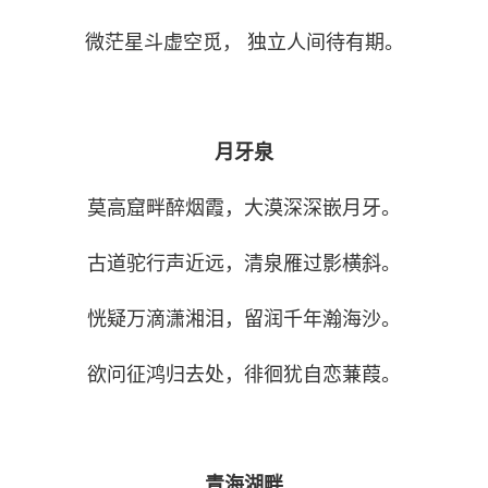
微茫星斗虚空觅， 独立人间待有期。
月牙泉
莫高窟畔醉烟霞，大漠深深嵌月牙。
古道驼行声近远，清泉雁过影横斜。
恍疑万滴潇湘泪，留润千年瀚海沙。
欲问征鸿归去处，徘徊犹自恋蒹葭。
青海湖畔