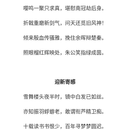
嘤鸣一聚只求真，堪慰南冠劫后身。
折戟重磨新剑气，问天还觅旧风神！
倾来殷血传骚雅，挽住余晖辩楚秦。
照眼榴红辉映处，朱公笑指绿成茵。
迎新寄感
雪舞楼头夜半时，镜中白发已如丝。
亦知振羽蜉蝣老，敢谓衔芦精卫痴。
十载读书书恨少，百年寻梦梦圆迟。