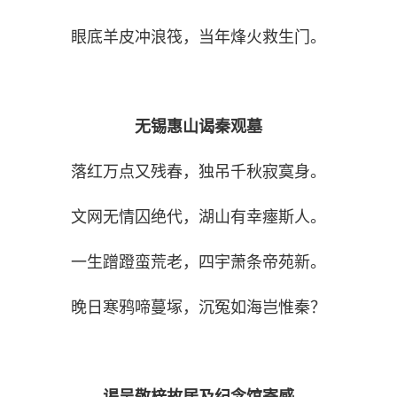
眼底羊皮冲浪筏，当年烽火救生门。
无锡惠山谒秦观墓
落红万点又残春，独吊千秋寂寞身。
文网无情囚绝代，湖山有幸瘞斯人。
一生蹭蹬蛮荒老，四宇萧条帝苑新。
晚日寒鸦啼蔓塚，沉冤如海岂惟秦？
谒吴敬梓故居及纪念馆寄感