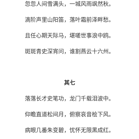
忽忽人间雪满头，一城风雨飒然秋。
滴阶声里山阳笛，落叶霜前泽畔愁。
且任心期天际马，堪嗟世事浪中鸥。
斑斑青史深宵问，谁割燕云十六州。
其七
落落长才史笔功，龙门千载泪波中。
仰瞻直道松间月，俯察哀音桧下风。
病眼几番朱变碧，忧怀无限黑成红。