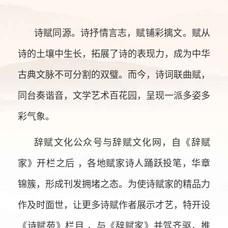
诗赋同源。诗抒情言志，赋铺彩摛文。赋从
诗的土壤中生长，拓展了诗的表现力，成为中华
古典文脉不可分割的双璧。而今，诗词联曲赋，
同台奏谐音，文学艺术百花园，呈现一派多姿多
彩气象。
辞赋文化公众号与辞赋文化网，自《辞赋
家》开栏之后 ，各地赋家诗人踊跃投笔，华章
锦簇，形成刊发拥堵之态。为使诗赋家的精品力
作及时面世，让更多诗赋作者展示才艺，特开设
《诗赋苑》栏目 ，与《辞赋家》并驾齐驱，推