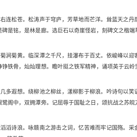
，右连松苍。松涛声于穹庐，芳草地而芒洋。耸蓝天之丹
是碑是铭，是林是廊。选巨石以奇崖怪岩，刻碑文之楷端
，菊涧菊黄。临深潭之千尺，挂瀑布于百丈。依峻峰以迎
铮铮铁骨，灿灿理想。瞻叶挺之铁军精神，诵项英于云岭
，几多遐想。绕柳池之柳丝，漾柳影于柳浪。吟诗句以笑
银鹭阁中，双拥潭旁。记屈辱于国耻之日，颂抗战之苏皖
，滔滔诗浪。咏赣南之游击之词，忆苦难而牢记国殇。采