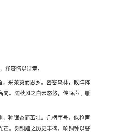
，抒豪情以诗章。
鱼，采茱萸而思乡。密密森林，散阵阵
高岗。随秋风之白云悠悠，传鸣声于雁
侧，种银杏而茁壮。几柄军号，似枪声
光芒。刻铜雕之历史丰碑，响铜钟以警