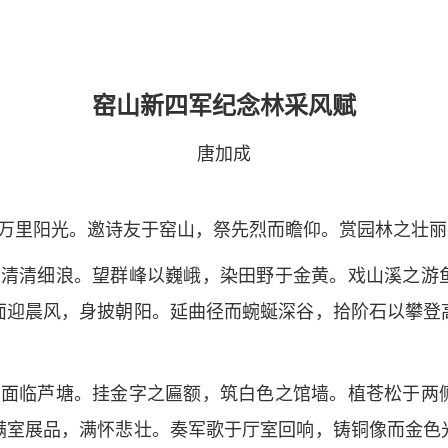
窑山新四军纪念林采风赋
唐加成
万里阳光。邀诗友于窑山，祭先烈而瞻仰。赏园林之壮丽
，清清细浪。望群峰以巍峨，染田野于金黄。戏山溪之游
面迎晨风，身披朝阳。延曲径而蜿蜒深谷，拾阶石以攀登
，面临芦塘。挂金字之匾额，筑白色之馆墙。植苍松于两
满室展品，满怀悲壮。奏军歌于厅室回响，铸铜像而金色