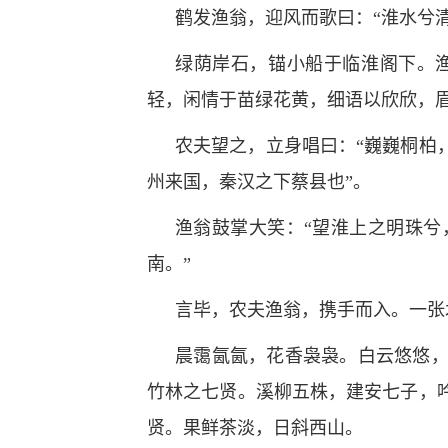
鹤发渔翁，迎风而歌曰：“淮水兮
绿荫岸石，锚小船于临淮阁下。
轻，闲情于苗绿花黄，细语以欣欣，眉
农夫望之，立身唱曰：“巍巍桐柏
州来国，秦汉之下蔡县也”。
渔翁鼓掌大笑：“望淮上之明珠
南。”
言毕，农夫渔翁，携手而入。一张
晨霭氤氤，花香袅袅。白云悠悠
竹林之七贤。溪柳五株，建安七子，
贤。果鲜茶淡，日斜西山。