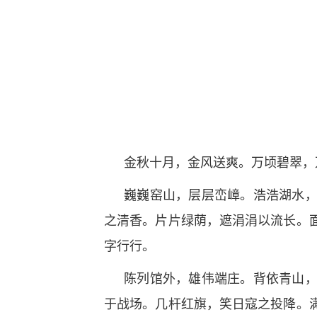
金秋十月，金风送爽。万顷碧翠，
巍巍窑山，层层峦嶂。浩浩湖水
之清香。片片绿荫，遮涓涓以流长。
字行行。
陈列馆外，雄伟端庄。背依青山
于战场。几杆红旗，笑日寇之投降。