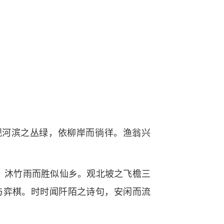
观河滨之丛绿，依柳岸而徜徉。渔翁兴
，沐竹雨而胜似仙乡。观北坡之飞檐三
与弈棋。时时闻阡陌之诗句，安闲而流