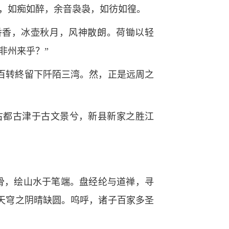
悠，如痴如醉，余音袅袅，如彷如徨。
香香，冰壶秋月，风神散朗。荷锄以轻
非州来乎？”
百转終留下阡陌三湾。然，正是远周之
古都古津于古文景兮，新县新家之胜江
骨，绘山水于笔端。盘经纶与道禅，寻
天穹之阴晴缺圆。呜呼，诸子百家多圣