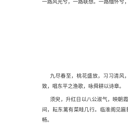
一路风光兮，一路联想。一路缅怀兮
九尽春至，桃花盛放，习习清风
致，唱东平之渔歌，咏舜耕以诗章。
须臾，升红日以八公淑气，映朝
间，耘东蓠有菜畦几行。临淮阁见匾
畅。