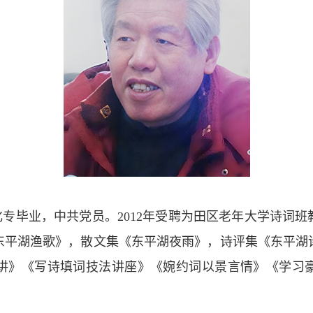
淮南化专毕业，中共党员。2012年受聘为田区老年大学诗词班
东平湖渔歌》，散文集《东平湖夜雨》，诗评集《东平湖
讲》《写诗填词技法讲座》《婉约词以景言情》《学习