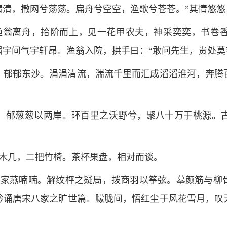
清清，撒网兮荡荡。扁舟兮空空，渔歌兮苍苍。”其情悠
渔翁离舟，拾阶而上，见一花甲农夫，神采奕奕，书卷
宇间气宇轩昂。渔翁入院，拱手曰：“敢问先生，贵处莫
，郁郁东沙。涓涓清流，湍流千里而汇成滔滔淮河，奔腾
兮，郁葱葱以两岸。环百里之沃野兮，聚八十万于桃源。
木几，二把竹椅。茶杯果盘，相对而谈。
，家燕喃喃。解纹枰之疑局，拨商羽以筝弦。摹颜筋与柳
吟诵唐宋八家之旷世篇。朦胧间，悟红尘于风花雪月，叹