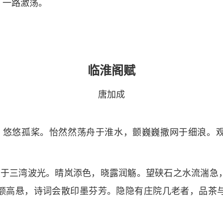
，一路激荡。
临淮阁赋
唐加成
，悠悠孤桨。怡然然荡舟于淮水，颤巍巍撒网于细浪。
霞于三湾波光。晴岚添色，晓露润觞。望硖石之水流湍急
额高悬，诗词会散印墨芬芳。隐隐有庄院几老者，品茶