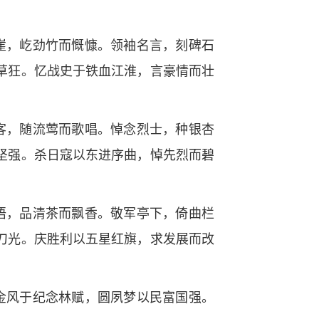
崖，屹劲竹而慨慷。领袖名言，刻碑石
草狂。忆战史于铁血江淮，言豪情而壮
客，随流莺而歌唱。悼念烈士，种银杏
坚强。杀日寇以东进序曲，悼先烈而碧
语，品清茶而飘香。敬军亭下，倚曲栏
刀光。庆胜利以五星红旗，求发展而改
金风于纪念林赋，圆夙梦以民富国强。