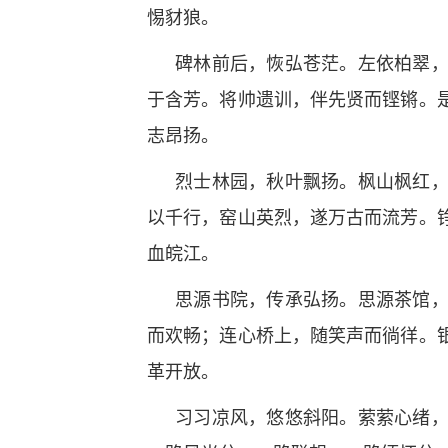
惕豺狼。
碑林前后，恢弘苍茫。左依柏翠
于含芳。将帅遗训，伴先贤而铿锵。
志昂扬。
烈士林园，秋叶飘扬。枫山枫红
以千行，窑山英烈，遂万古而流芳。
血皖江。
思源书院，传承弘扬。思源茶馆
而欢畅；连心桥上，随笑声而徜徉。
革开放。
习习凉风，悠悠斜阳。萦萦心绪