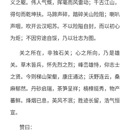
义之躯。伟人气慨，挥毫而风雷动；千古江山，
得句而乾坤扶。马蹄声碎，踏碎关山险阻；喇叭
声咽，吹开云汉昭苏。不以险隘自封，而以初心
为炬；不因穷途自馁，乃以壮志为图。
关之所在，非独石关；心之所向，乃是雄
关。草木皆兵，怀先烈之烈；峰峦雄恃，仰志士
之贤。今则梯山架壑，康庄通达；沃野连云，桑
麻郁然。丹砂启瑞，茶笋呈祥；楠樟挺秀，物产
蕃鲜。烽烟已息，英风不泯；胜迹长留，浩气恒
宣。
赞曰：