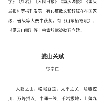
学》《红岩》《人民日报》《重庆晚报》《重庆
晨报》等报刊发表，有16篇散文和辞赋在在国家
级、省级等大赛中获奖。有《山东栖霞赋》、
《缙云山赋》等十余篇辞赋被勒石立碑。
娄山关赋
徐崇仁
大娄之山，嵯峨亘楚；太平之关，崄巇控
川。万峰插汉，中通一线；千岩拔地，上薄九