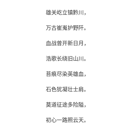
雄关屹立镇黔川，
万古崔嵬护野阡。
血战曾开新日月，
浩歌长绕旧山川。
苔痕尽染英雄血，
石色犹凝壮士肩。
莫道征途多险隘，
初心一路照云天。