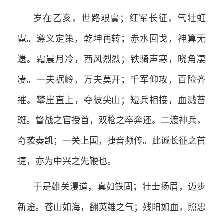
岁在乙亥，世路艰虞；红军长征，气壮虹
霓。遵义定策，乾坤再转；赤水回戈，神算无
遗。霜晨月冷，西风烈烈；铁骑声寒，晓角凄
凄。一夫据岭，万夫莫开；千军仰攻，百险齐
摧。攀崖直上，夺彼尖山；短兵相接，血溅苔
斑。督战之官授首，双枪之卒奔还。二渡神兵，
奇袭奏凯；一关上国，捷音频传。此诚长征之首
捷，亦为中兴之先鞭也。
于是雄关漫道，真如铁固；壮士扬眉，迈步
新途。苍山如海，翻英雄之气；残阳如血，照忠