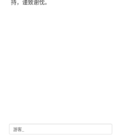
持，谨致谢忱。