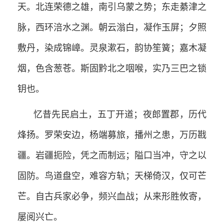
天。北连荣德之雄，南引乌蒙之势；东走綦津之
脉，西环涪水之渊。朝云滃白，凝作玉屏；夕照
敷丹，染成锦嶂。灵泉漱石，韵协笙簧；嘉木凝
烟，色含葱苍。斯固黔北之咽喉，实乃三巴之锁
钥也。
忆昔先民启土，五丁开道；夜郎置郡，历代
烽扬。罗荣安边，杨端募旅，播州之患，万历戡
疆。岩疆扼险，凭之而制远；隘口当冲，守之以
固防。鸟道盘空，难容方轨；天梯倚汉，仅可芒
芒。自古兵家必争，频兴血战；从来形胜攸寄，
屡阅兴亡。