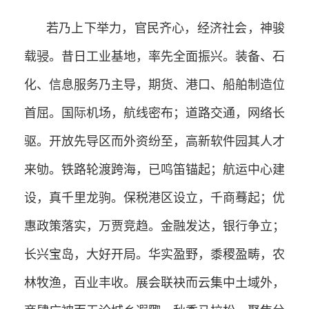
若乃上下举力，官民齐心，经济社会，神骏
载骎。昔日工业基地，率先全面振兴。装备、石
化、信息服务乃主导，期货、港口、船舶制造位
首屈。国际机场，航线密布；道路交通，网络长
驱。开放先导区而外资纷至，高新软件园其人才
来劬。铁路轮渡跨海，已鸣笛锚起；航运中心建
设，真千里龙驹。保税港区设立，千商蓦起；优
惠政策落实，万贾竞趋。金融发达，银行争立；
长兴宝岛，大好开局。华实盈野，黍稷盈畴，农
林牧渔，百业丰收。展会联袂而云集中土域外，