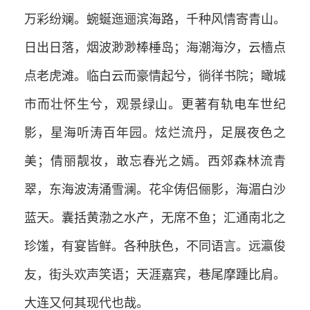
万彩纷斓。蜿蜒迤逦滨海路，千种风情寄青山。
日出日落，烟波渺渺棒棰岛；海潮海汐，云樯点
点老虎滩。临白云而豪情起兮，徜徉书院；瞰城
市而壮怀生兮，观景绿山。更著有轨电车世纪
影，星海听涛百年园。炫烂流丹，足展夜色之
美；倩丽靓妆，敢忘春光之嫣。西郊森林流青
翠，东海波涛涌雪澜。花伞俦侣俪影，海湄白沙
蓝天。囊括黄渤之水产，无席不鱼；汇通南北之
珍馐，有宴皆鲜。各种肤色，不同语言。远瀛俊
友，街头欢声笑语；天涯嘉宾，巷尾摩踵比肩。
大连又何其现代也哉。