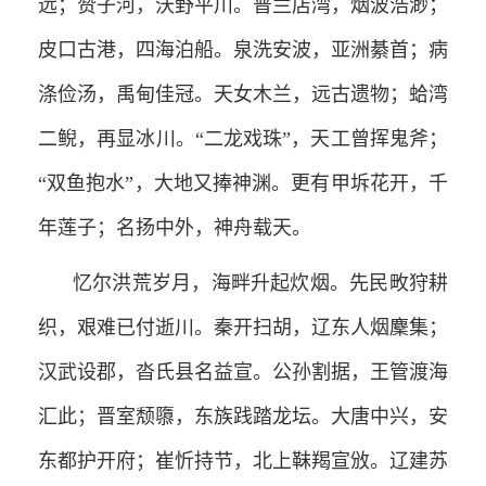
远；赞子河，沃野平川。普兰店湾，烟波浩渺；
皮口古港，四海泊船。泉洗安波，亚洲綦首；病
涤俭汤，禹甸佳冠。天女木兰，远古遗物；蛤湾
二鲵，再显冰川。“二龙戏珠”，天工曾挥鬼斧；
“双鱼抱水”，大地又捧神渊。更有甲坼花开，千
年莲子；名扬中外，神舟载天。
忆尔洪荒岁月，海畔升起炊烟。先民畋狩耕
织，艰难已付逝川。秦开扫胡，辽东人烟麇集；
汉武设郡，沓氏县名益宣。公孙割据，王管渡海
汇此；晋室颓隳，东族践踏龙坛。大唐中兴，安
东都护开府；崔忻持节，北上靺羯宣攽。辽建苏