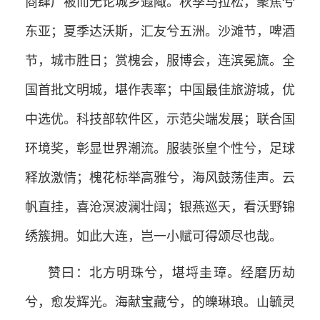
商肆广被而无论城乡遐陬。秋季马拉松，聚焦兮
东亚；夏季达沃斯，汇友兮五洲。沙滩节，啤酒
节，城市胜日；赏槐会，服博会，连滨冕旒。全
国首批文明城，堪作表率；中国最佳旅游城，优
中选优。科技部软件区，示范尖端发展；联合国
环境奖，彰显世界潮流。服装张皇个性兮，足球
释放激情；槐花标举高雅兮，海风鼓荡佳声。云
帆直挂，喜沧溟波澜壮阔；银燕巡天，看沃野锦
绣簇拥。如此大连，岂一小赋可得颂尽也哉。
赞曰：北方明珠兮，堪埒圭璋。经磨历劫
兮，愈发辉光。海献宝藏兮，的皪琳琅。山毓灵