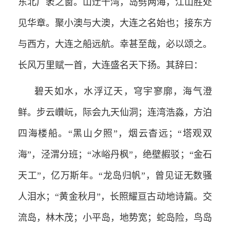
东北广袤之窗。山迂千湾，岛劈两海，江山胜处
见华章。聚小澳与大澳，大连之名始也；接东方
与西方，大连之船远航。幸甚至哉，必以颂之。
长风万里赋一首，大连盛名天下扬。其辞曰：
碧天如水，水浮辽天，穹宇寥廓，海气澄
鲜。步云巑岏，际会九天仙洞；连湾浩淼，方泊
四海楼船。“黑山夕照”，烟云杳远；“塔观双
海”，泾渭分班；“冰峪丹枫”，绝壁赮驳；“金石
天工”，亿万斯年。“龙岛归帆”，曾见证无数骚
人泪水；“黄金秋月”，长照耀亘古动地诗篇。交
流岛，林木茂；小平岛，地势宽；蛇岛险，鸟岛