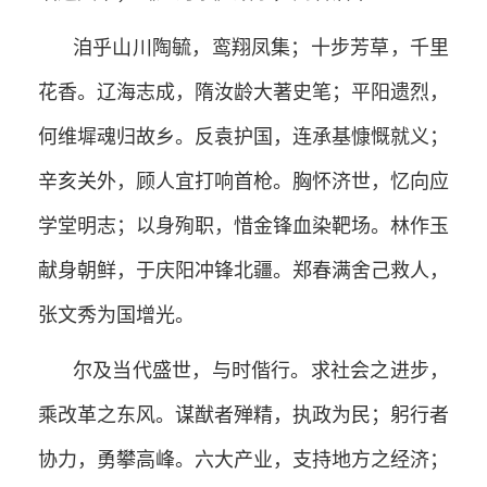
洎乎山川陶毓，鸾翔凤集；十步芳草，千里
花香。辽海志成，隋汝龄大著史笔；平阳遗烈，
何维墀魂归故乡。反袁护国，连承基慷慨就义；
辛亥关外，顾人宜打响首枪。胸怀济世，忆向应
学堂明志；以身殉职，惜金锋血染靶场。林作玉
献身朝鲜，于庆阳冲锋北疆。郑春满舍己救人，
张文秀为国增光。
尔及当代盛世，与时偕行。求社会之进步，
乘改革之东风。谋猷者殚精，执政为民；躬行者
协力，勇攀高峰。六大产业，支持地方之经济；