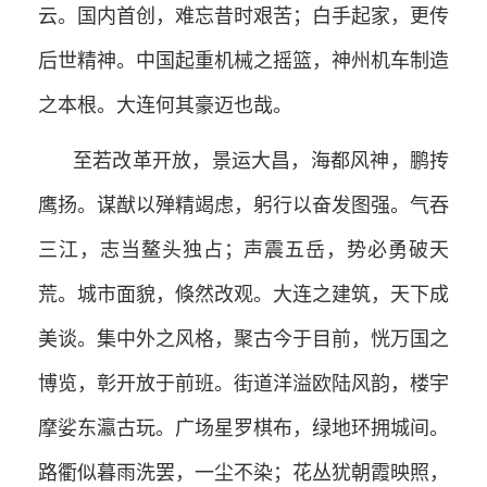
云。国内首创，难忘昔时艰苦；白手起家，更传
后世精神。中国起重机械之摇篮，神州机车制造
之本根。大连何其豪迈也哉。
至若改革开放，景运大昌，海都风神，鹏抟
鹰扬。谋猷以殚精竭虑，躬行以奋发图强。气吞
三江，志当鳌头独占；声震五岳，势必勇破天
荒。城市面貌，倏然改观。大连之建筑，天下成
美谈。集中外之风格，聚古今于目前，恍万国之
博览，彰开放于前班。街道洋溢欧陆风韵，楼宇
摩娑东瀛古玩。广场星罗棋布，绿地环拥城间。
路衢似暮雨洗罢，一尘不染；花丛犹朝霞映照，