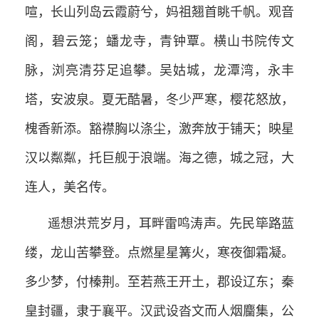
喧，长山列岛云霞蔚兮，妈祖翘首眺千帆。观音
阁，碧云笼；蟠龙寺，青钟覃。横山书院传文
脉，浏亮清芬足追攀。吴姑城，龙潭湾，永丰
塔，安波泉。夏无酷暑，冬少严寒，樱花怒放，
槐香新添。豁襟胸以涤尘，激奔放于铺天；映星
汉以粼粼，托巨舰于浪端。海之德，城之冠，大
连人，美名传。
遥想洪荒岁月，耳畔雷鸣涛声。先民筚路蓝
缕，龙山苦攀登。点燃星星篝火，寒夜御霜凝。
多少梦，付榛荆。至若燕王开土，郡设辽东；秦
皇封疆，隶于襄平。汉武设沓文而人烟麕集，公