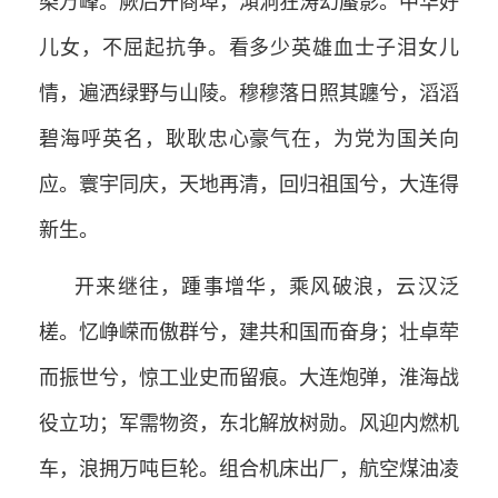
染万峰。厥后开商埠，澒洞狂涛幻蜃影。中华好
儿女，不屈起抗争。看多少英雄血士子泪女儿
情，遍洒绿野与山陵。穆穆落日照其躔兮，滔滔
碧海呼英名，耿耿忠心豪气在，为党为国关向
应。寰宇同庆，天地再清，回归祖国兮，大连得
新生。
开来继往，踵事增华，乘风破浪，云汉泛
槎。忆峥嵘而傲群兮，建共和国而奋身；壮卓荦
而振世兮，惊工业史而留痕。大连炮弹，淮海战
役立功；军需物资，东北解放树勋。风迎内燃机
车，浪拥万吨巨轮。组合机床出厂，航空煤油凌