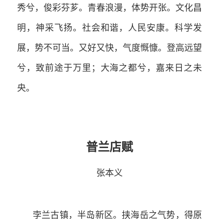
秀兮，俊彩芬芗。青春浪漫，体势开张。文化昌
明，神采飞扬。社会和谐，人民安康。科学发
展，势不可当。又好又快，气度慨慷。登高远望
兮，致前途于万里；大海之都兮，嘉来日之未
央。
普兰店赋
张本义
孛兰古镇，半岛新区。挟海岳之气势，得原