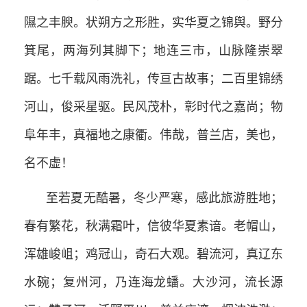
隰之丰腴。状朔方之形胜，实华夏之锦舆。野分
箕尾，两海列其脚下；地连三市，山脉隆崇翠
踞。七千载风雨洗礼，传亘古故事；二百里锦绣
河山，俊采星驱。民风茂朴，彰时代之嘉尚；物
阜年丰，真福地之康衢。伟哉，普兰店，美也，
名不虚！
至若夏无酷暑，冬少严寒，感此旅游胜地；
春有繁花，秋满霜叶，信彼华夏素谙。老帽山，
浑雄峻岨；鸡冠山，奇石大观。碧流河，真辽东
水碗；复州河，乃连海龙蟠。大沙河，流长源