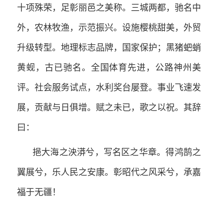
十项殊荣，足彰丽邑之美称。三城两都，驰名中
外，农林牧渔，示范振兴。设施樱桃甜美，外贸
升级转型。地理标志品牌，国家保护；黑猪蚆蛸
黄蚬，古已驰名。全国体育先进，公路神州美
评。社会服务试点，水利奖台屡登。事业飞速发
展，贡献与日俱增。赋之未已，歌之以祝。其辞
曰：
挹大海之泱漭兮，写名区之华章。得鸿鹄之
翼展兮，乐人民之安康。彰昭代之风采兮，承嘉
福于无疆！