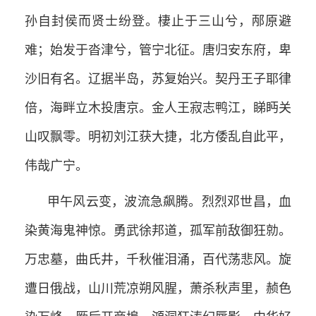
孙自封侯而贤士纷登。棲止于三山兮，邴原避
难；始发于沓津兮，管宁北征。唐归安东府，卑
沙旧有名。辽据半岛，苏复始兴。契丹王子耶律
倍，海畔立木投唐京。金人王寂志鸭江，睇眄关
山叹飘零。明初刘江获大捷，北方倭乱自此平，
伟哉广宁。
甲午风云变，波流急飙腾。烈烈邓世昌，血
染黄海鬼神惊。勇武徐邦道，孤军前敌御狂勍。
万忠墓，曲氏井，千秋催泪涌，百代荡悲风。旋
遭日俄战，山川荒凉朔风腥，萧杀秋声里，赪色