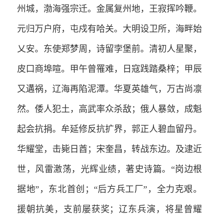
州城，渤海强宗迁。金属复州地，王寂挥吟鞭。
元归万户府，屯戍有哈关。大明设卫所，海畔始
乂安。东使郑梦周，诗留孛堡前。清初人星聚，
皮口商埠喧。甲午曾罹难，日寇践踏桑梓；甲辰
又遘祸，辽海再陷泥潭。华夏英雄气，万古尚凛
然。倭人犯土，高武率众杀敌；俄人暴敛，成魁
起会抗捐。牟延修反抗扩界，郭正人碧血留丹。
华耀堂，击毙日酋；宋奎昌，转战东边。及逮近
世，风雷激荡，光辉业绩，著史诗篇。“岗边根
据地”，东北首创；“后方兵工厂”，全力克艰。
援朝抗美，支前屡获奖；辽东兵演，将星曾耀