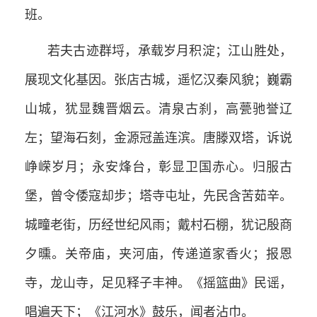
班。
若夫古迹群埒，承载岁月积淀；江山胜处，
展现文化基因。张店古城，遥忆汉秦风貌；巍霸
山城，犹显魏晋烟云。清泉古刹，高甍驰誉辽
左；望海石刻，金源冠盖连滨。唐滕双塔，诉说
峥嵘岁月；永安烽台，彰显卫国赤心。归服古
堡，曾令倭寇却步；塔寺屯址，先民含苦茹辛。
城疃老街，历经世纪风雨；戴村石棚，犹记殷商
夕曛。关帝庙，夹河庙，传递道家香火；报恩
寺，龙山寺，足见释子丰神。《摇篮曲》民谣，
唱遍天下；《江河水》鼓乐，闻者沾巾。