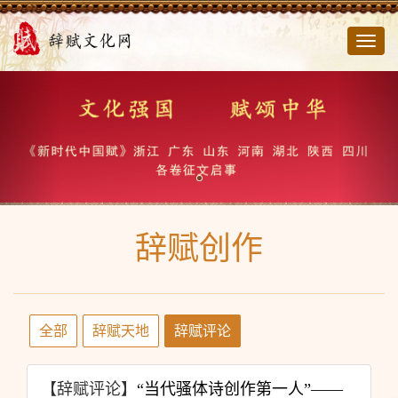
切
换
导
航
辞赋创作
全部
辞赋天地
辞赋评论
【辞赋评论】
“当代骚体诗创作第一人”——