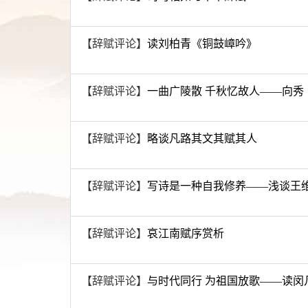
【辞赋评论】
读刘柏青《铜鼓嶂吟》
【辞赋评论】
一曲广陵散 千秋忆故人——向秀
【辞赋评论】
略谈凡路其文其赋其人
【辞赋评论】
写诗是一种自我修养——浅谈王
【辞赋评论】
哀江南赋序赏析
【辞赋评论】
与时代同行 为祖国放歌——读闵