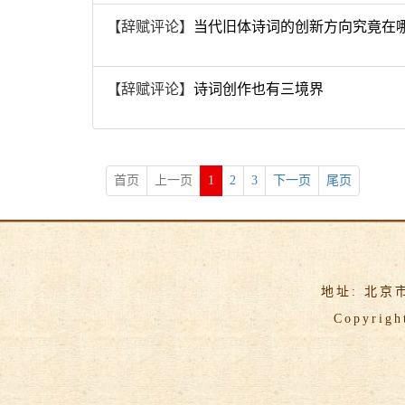
【辞赋评论】
当代旧体诗词的创新方向究竟在
【辞赋评论】
诗词创作也有三境界
首页
上一页
1
2
3
下一页
尾页
地址: 北京
Copyrigh