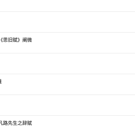
《思旧赋》阐微
维
凡路先生之辞赋